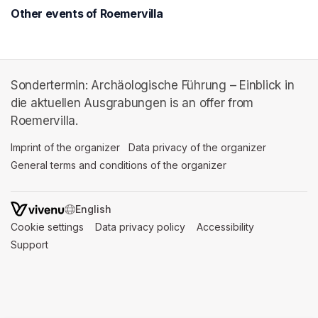
Other events of Roemervilla
Sondertermin: Archäologische Führung – Einblick in
die aktuellen Ausgrabungen is an offer from
Roemervilla.
Imprint of the organizer
(opens in a new tab)
Data privacy of the organizer
(opens in 
General terms and conditions of the organizer
(opens in a new ta
SWITCH LANGUAGE
Cookie settings
(opens in a new tab)
Data privacy policy
(opens in a new tab)
Accessibility
(opens in a n
Support
(opens in a new tab)