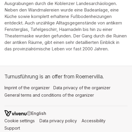
Ausgrabungen durch die Koblenzer Landesarchäologen. 
Neben den Wandmalereien wurde eine Badeanlage, eine 
Küche sowie komplett erhaltene Fußbodenheizungen 
entdeckt. Auch unzählige Alltagsgegenstände von antikem 
Fensterglas, Tafelgeschirr, Haarnadeln bis hin zu einer 
Theatermaske wurden gefunden. Der Gang durch die Ruinen 
der antiken Räume, gibt einen sehr detaillierten Einblick in 
das provinzialrömische Leben vor fast 2000 Jahren.
Turnusführung is an offer from Roemervilla.
Imprint of the organizer
(opens in a new tab)
Data privacy of the organizer
(opens in 
General terms and conditions of the organizer
(opens in a new ta
SWITCH LANGUAGE
Cookie settings
(opens in a new tab)
Data privacy policy
(opens in a new tab)
Accessibility
(opens in a n
Support
(opens in a new tab)