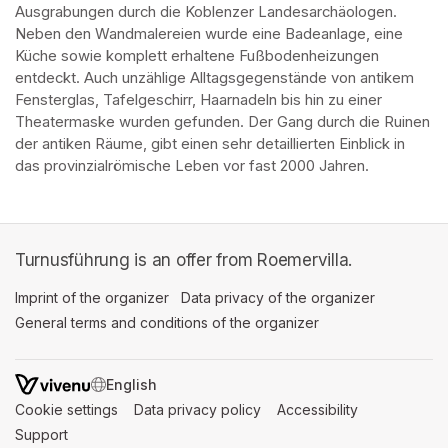
Ausgrabungen durch die Koblenzer Landesarchäologen. 
Neben den Wandmalereien wurde eine Badeanlage, eine 
Küche sowie komplett erhaltene Fußbodenheizungen 
entdeckt. Auch unzählige Alltagsgegenstände von antikem 
Fensterglas, Tafelgeschirr, Haarnadeln bis hin zu einer 
Theatermaske wurden gefunden. Der Gang durch die Ruinen 
der antiken Räume, gibt einen sehr detaillierten Einblick in 
das provinzialrömische Leben vor fast 2000 Jahren.
Turnusführung is an offer from Roemervilla.
Imprint of the organizer
(opens in a new tab)
Data privacy of the organizer
(opens in 
General terms and conditions of the organizer
(opens in a new ta
SWITCH LANGUAGE
Cookie settings
(opens in a new tab)
Data privacy policy
(opens in a new tab)
Accessibility
(opens in a n
Support
(opens in a new tab)