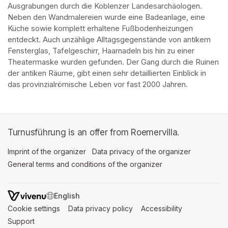
Ausgrabungen durch die Koblenzer Landesarchäologen. 
Neben den Wandmalereien wurde eine Badeanlage, eine 
Küche sowie komplett erhaltene Fußbodenheizungen 
entdeckt. Auch unzählige Alltagsgegenstände von antikem 
Fensterglas, Tafelgeschirr, Haarnadeln bis hin zu einer 
Theatermaske wurden gefunden. Der Gang durch die Ruinen 
der antiken Räume, gibt einen sehr detaillierten Einblick in 
das provinzialrömische Leben vor fast 2000 Jahren.
Turnusführung is an offer from Roemervilla.
Imprint of the organizer
(opens in a new tab)
Data privacy of the organizer
(opens in 
General terms and conditions of the organizer
(opens in a new ta
SWITCH LANGUAGE
Cookie settings
(opens in a new tab)
Data privacy policy
(opens in a new tab)
Accessibility
(opens in a n
Support
(opens in a new tab)