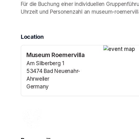
Für die Buchung einer individuellen Gruppenführ
Uhrzeit und Personenzahl an museum-roemervi
Location
Museum Roemervilla
(opens in a n
Am Silberberg 1
53474 Bad Neuenahr-
Ahrweiler
Germany
(opens in a new tab)