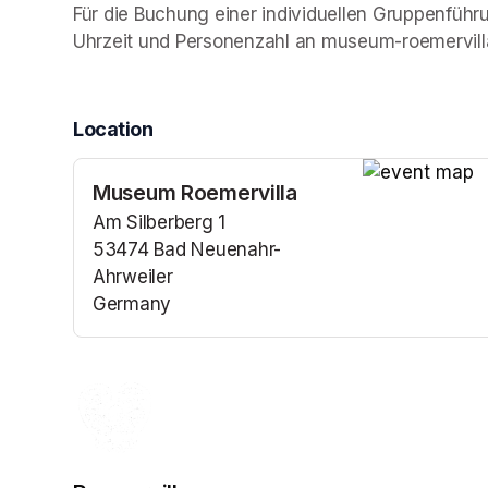
Für die Buchung einer individuellen Gruppenführ
Uhrzeit und Personenzahl an museum-roemervi
Location
Museum Roemervilla
(opens in a n
Am Silberberg 1
53474 Bad Neuenahr-
Ahrweiler
Germany
(opens in a new tab)