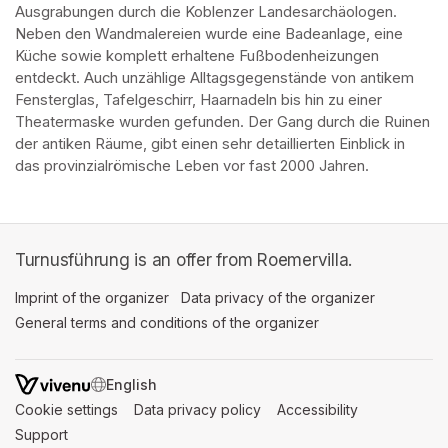
Ausgrabungen durch die Koblenzer Landesarchäologen. 
Neben den Wandmalereien wurde eine Badeanlage, eine 
Küche sowie komplett erhaltene Fußbodenheizungen 
entdeckt. Auch unzählige Alltagsgegenstände von antikem 
Fensterglas, Tafelgeschirr, Haarnadeln bis hin zu einer 
Theatermaske wurden gefunden. Der Gang durch die Ruinen 
der antiken Räume, gibt einen sehr detaillierten Einblick in 
das provinzialrömische Leben vor fast 2000 Jahren.
Turnusführung is an offer from Roemervilla.
Imprint of the organizer
(opens in a new tab)
Data privacy of the organizer
(opens in 
General terms and conditions of the organizer
(opens in a new ta
SWITCH LANGUAGE
Cookie settings
(opens in a new tab)
Data privacy policy
(opens in a new tab)
Accessibility
(opens in a n
Support
(opens in a new tab)