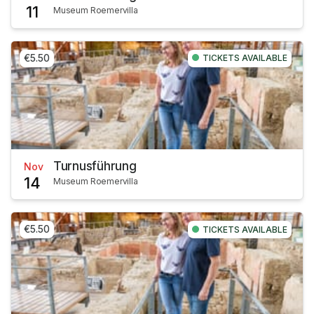
11
Museum Roemervilla
€5.50
TICKETS AVAILABLE
Turnusführung
Nov
14
Museum Roemervilla
€5.50
TICKETS AVAILABLE