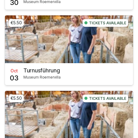
30
Museum Roemervilla
€5.50
TICKETS AVAILABLE
Turnusführung
Oct
03
Museum Roemervilla
€5.50
TICKETS AVAILABLE