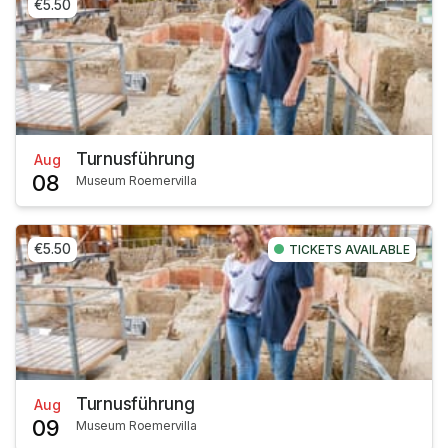
€5.50
Turnusführung
Aug
08
Museum Roemervilla
€5.50
TICKETS AVAILABLE
Turnusführung
Aug
09
Museum Roemervilla