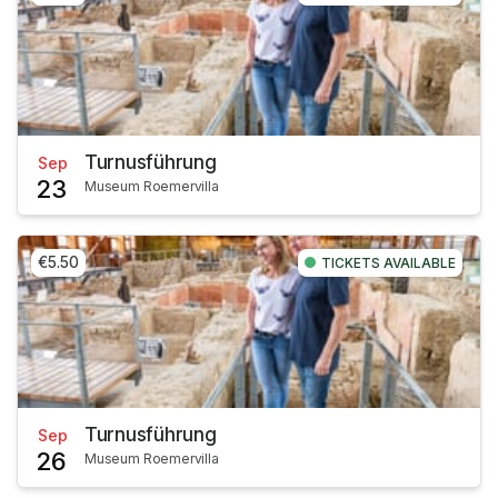
Turnusführung
Sep
23
Museum Roemervilla
€5.50
TICKETS AVAILABLE
Turnusführung
Sep
26
Museum Roemervilla