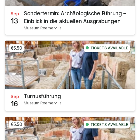
Sondertermin: Archäologische Führung –
Sep
13
Einblick in die aktuellen Ausgrabungen
Museum Roemervilla
€5.50
TICKETS AVAILABLE
Turnusführung
Sep
16
Museum Roemervilla
€5.50
TICKETS AVAILABLE