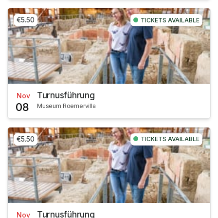
€5.50
TICKETS AVAILABLE
Turnusführung
Nov
08
Museum Roemervilla
€5.50
TICKETS AVAILABLE
Turnusführung
Nov