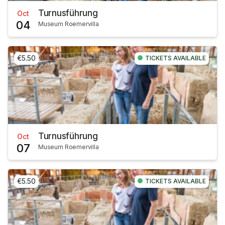
Turnusführung
Oct
04
Museum Roemervilla
€5.50
TICKETS AVAILABLE
Turnusführung
Oct
07
Museum Roemervilla
€5.50
TICKETS AVAILABLE