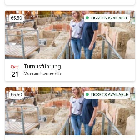
€5.50
TICKETS AVAILABLE
Turnusführung
Oct
21
Museum Roemervilla
€5.50
TICKETS AVAILABLE