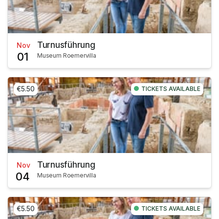
Turnusführung
Nov
01
Museum Roemervilla
€5.50
TICKETS AVAILABLE
Turnusführung
Nov
04
Museum Roemervilla
€5.50
TICKETS AVAILABLE