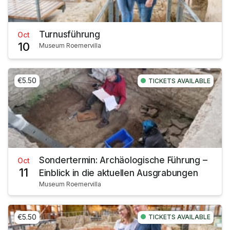
Turnusführung
Oct
10
Museum Roemervilla
€5.50
TICKETS AVAILABLE
Sondertermin: Archäologische Führung –
Oct
11
Einblick in die aktuellen Ausgrabungen
Museum Roemervilla
€5.50
TICKETS AVAILABLE