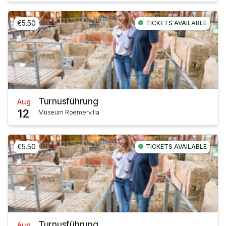
€5.50
TICKETS AVAILABLE
Turnusführung
Aug
12
Museum Roemervilla
€5.50
TICKETS AVAILABLE
Turnusführung
Aug