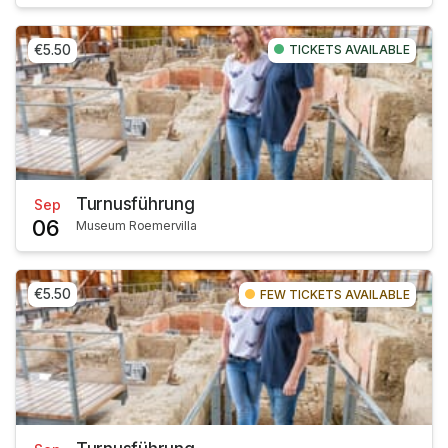
€5.50
TICKETS AVAILABLE
Turnusführung
Sep
06
Museum Roemervilla
€5.50
FEW TICKETS AVAILABLE