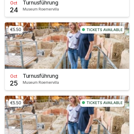
Turnusführung
Oct
24
Museum Roemervilla
€5.50
TICKETS AVAILABLE
Turnusführung
Oct
25
Museum Roemervilla
€5.50
TICKETS AVAILABLE