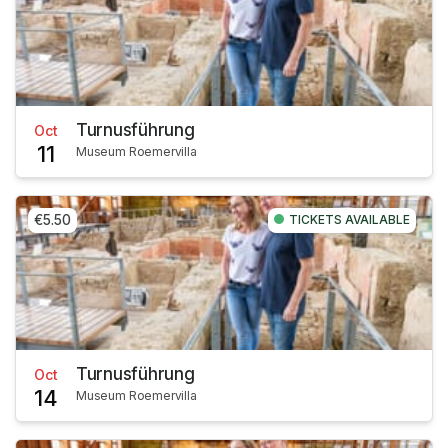
Turnusführung
Oct
11
Museum Roemervilla
€5.50
TICKETS AVAILABLE
Turnusführung
Oct
14
Museum Roemervilla