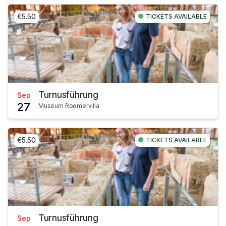
€5.50
TICKETS AVAILABLE
Turnusführung
Sep
27
Museum Roemervilla
€5.50
TICKETS AVAILABLE
Turnusführung
Sep